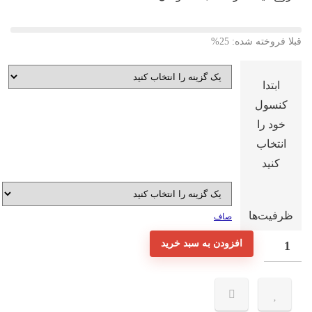
لا فروخته شده: 25%
ابتدا
کنسول
خود را
انتخاب
کنید
ظرفیت‌ها
صاف
انت
افزودن به سبد خرید
نونی
زی
M