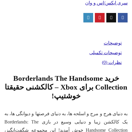
ی ایکس/اس و وان
ای
Xb
د
توضیحات
توضیحات تکمیلی
نظرات (0)
خرید Borderlands The Handsome
Collection برای Xbox – کالکشنی حقیقتا
خوشتیپ!
 دنیای هرج و مرج و اسلحه ها، به دنیای فرصتها و دیوانگی ها، به
یک کالکشن زیبا و دنیایی وسیع در بازی Borderlands: The
Handsome Collection خوش آمدید! این مجموعه شگفت‌انگیز،