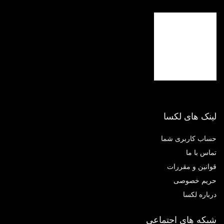
نک های لکسا
اب کاربری شما
اس با ما
انین و مقررات
یم خصوصی
باره لکسا
که های اجتماعی