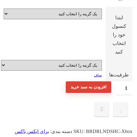
ابتدا
کنسول
خود را
انتخاب
کنید
ظرفیت‌ها
صاف
انت
افزودن به سبد خرید
نونی
ندل
Borderland
T
Handso
BRDRLNDSHC-Xbo
SKU:
دسته بندی:
برای ایکس باکس
Collecti