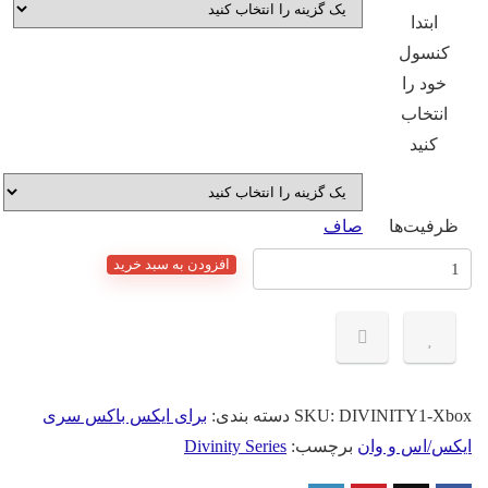
ابتدا
کنسول
خود را
انتخاب
کنید
ظرفیت‌ها
صاف
انت
افزودن به سبد خرید
نونی
زی
Divinit
Origin
S
DIVINITY1-Xb
SKU:
دسته بندی:
برای ایکس باکس سری
کس/اس و وان
برچسب:
Divinity Series
Enhanc