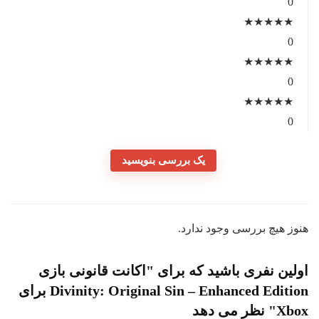
0
★
★
★
★
★
0
★
★
★
★
★
0
★
★
★
★
★
0
یک بررسی بنویسید
وز هیچ بررسی وجود ندارد.
لین نفری باشید که برای "اکانت قانونی بازی
Divinity: Original Sin – Enhanced Edition برای
" نظر می دهد