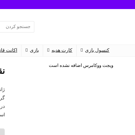
Search
for:
کنسول بازی
کارت هدیه
بازی‌
اکانت قا
ویجت ووکامرس اضافه نشده است
نقش
گرف
در 
اسا