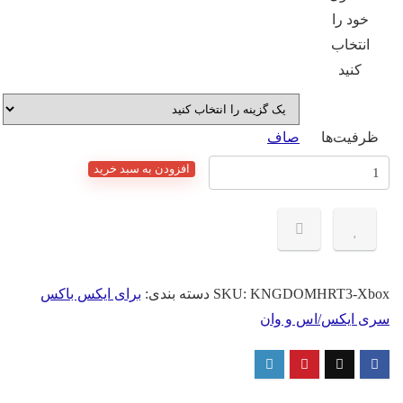
خود را
انتخاب
کنید
ظرفیت‌ها
صاف
انت
افزودن به سبد خرید
نونی
زی
KINGDO
HEART
I
KNGDOMHRT3-Xbo
SKU:
دسته بندی:
برای ایکس باکس
ای
ی ایکس/اس و وان
Xb
د