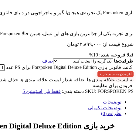
بازی Forspoken یک تجربه‌ی هیجان‌انگیز و ماجراجویی در دنیای فانتزی است. با گرافیک زیبا، سیستم حرکت بسیار روان و لذت بخش یکی از برترین بازی‌های اکشن و نقش‌آفرینی نسل نهم میباشد.
برای تجربه یکی از جذابترین بازی‌ های این نسل، همین حالا Forspoken از سایت خود لکسا شاپ برای خود یا دوستانتان سفارش دهید!
شروع قیمت از:
۲,۸۹۹,۰۰۰
تومان
قبلا فروخته شده: 19%
ظرفیت‌ها
صاف
اکانت قانونی بازی Forspoken Digital Deluxe Edition برای PS عدد
افزودن به سبد خرید
به لیست علاقه مندی ها اضافه شد
از لیست علاقه مندی ها حذف شد
افزودن برای مقایسه
FORSPOKEN-PS
SKU:
دسته بندی:
فقط پلی‌ استیشن 5
توضیحات
توضیحات تکمیلی
نظرات (0)
خرید بازی Forspoken Digital Deluxe Edition – فورسپوکن ترکیب رویا و واقعیت توسط سازندگان اصلی فاینال فنتزی!