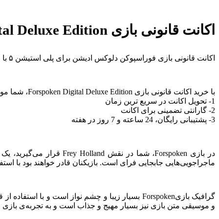
اکانت قانونی بازی Forspoken Digital Deluxe Edition برای PS
اکانت قانونی بازی فوراسپوکن دلوکس ادیشن برای پلی استیشن ۵ با ظرفیت‌های مختلف 1،2،3 و حتی ظرفیت کامل.
با خرید اکانت قانونی بازی Forspoken Digital Deluxe Edition، شما موارد زیر را دریافت میکنید:
1- تحویل اکانت در سریع‌ ترین زمان
2- گارانتی تضمینی برای اکانت
3- پشتیبانی رایگان، 24 ساعته و 7 روز در هفته
ماجراجویی‌هایی جابجایی فرای است. بازیکنان قادر خواهند بود با استفاده از قدرت‌های جدید Frey، در مناظر طبیعی زیبا و متنوعی حرکت کنند و به سر
گرافیک بازیForspoken بسیار زیبا و چشم نواز است 
و موسیقی متن بازی نیز بسیار مهیج و جذاب است و به تجربه‌ی بازی ا