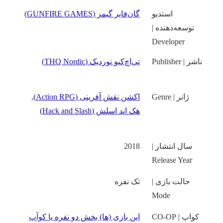
استدیو
گان‌فاير گيمز (GUNFIRE GAMES)
توسعه‌دهنده |
Developer
ناشر | Publisher
تی‌اچ‌کيو نوردیک (THQ Nordic)
ژانر | Genre
اکشن نقش آفرینی (Action RPG)
,
هک اند اسلش (Hack and Slash)
سال انتشار |
2018
Release Year
حالت بازی |
تک نفره
Mode
کواپ | CO-OP
این بازی‌ (ها) بخش دو نفره یا کوآپ