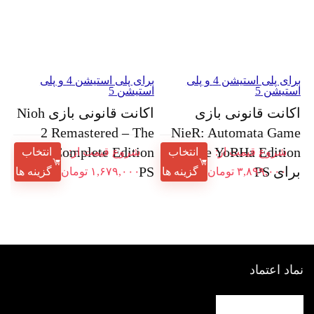
برای پلی استیشن 4 و پلی
برای پلی استیشن 4 و پلی
استیشن 5
استیشن 5
اکانت قانونی بازی
اکانت قانونی بازی Nioh
2 Remastered – The
NieR: Automata Game
of the YoRHa Edition
Complete Edition برای
شروع قیمت از:
انتخاب
شروع قیمت از:
انتخاب
برای PS
PS
۳,۸۹۹,۰۰۰
تومان
گزینه ها
۱,۶۷۹,۰۰۰
تومان
گزینه ها
نماد اعتماد