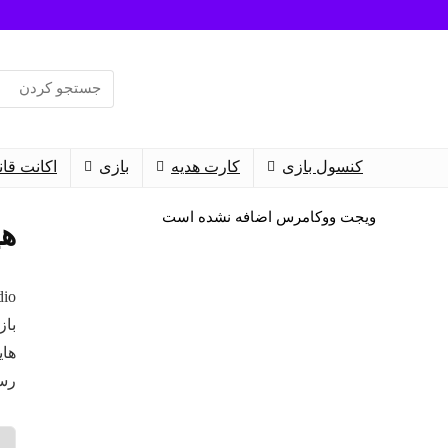
Search
for:
کنسول بازی
کارت هدیه
بازی‌
اکانت قا
ویجت ووکامرس اضافه نشده است
هین
رسانی “The Long Dark” ادا