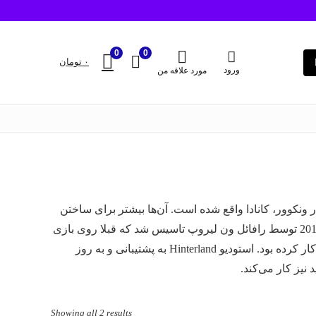
0
0
۰
تومان
ورود
مورد علاقه من
 که در ونکوور، کانادا واقع شده است. آن‌ها بیشتر برای ساختن
بازی بقا محور “The Long Dark” شناخته می‌شوند. این استودیو در سال 2012 توسط رافائل ون لیروپ تاسیس شد که قبلا روی بازی
هایی مانند “Warhammer 40,000: Dawn of War” و “Company of Heroes” کار کرده بود. استودیو Hinterland به پشتیبانی و به روز
Sorted
Showing all 2 results