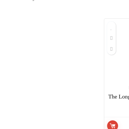
by
price:
low
to
high
نت قانونی بازی The Long