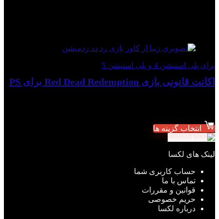
به لیست علاقه مندی ها اضافه شد
از لیست علاقه مندی ها حذف
شد
0
افزودن برای مقایسه
با ارزش ترین
برای پلی استیشن 4 و پلی استیشن 5
اکانت قانونی بازی Red Dead Redemption برای PS
★
★
★
★
★
شروع قیمت از:
۴,۸۹۹,۰۰۰
تومان
انتخاب گزینه ها
لینک های لکسا
حساب کاربری شما
تماس با ما
قوانین و مقررات
حریم خصوصی
درباره لکسا