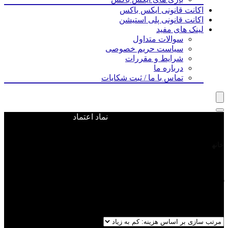
اکانت قانونی ایکس باکس
اکانت قانونی پلی استیشن
لینک های مفید
سوالات متداول
سیاست حریم خصوصی
شرایط و مقررات
درباره ما
تماس با ما / ثبت شکایات
نماد اعتماد
ویجت ووکامرس اضافه نشده است
خانه
محصول پلتفرم / سکو | Platform
پلی استیشن 4 (PlayStation 4)
پلی استیشن 4 (PlayStation 4)
نمایش یک نتیجه