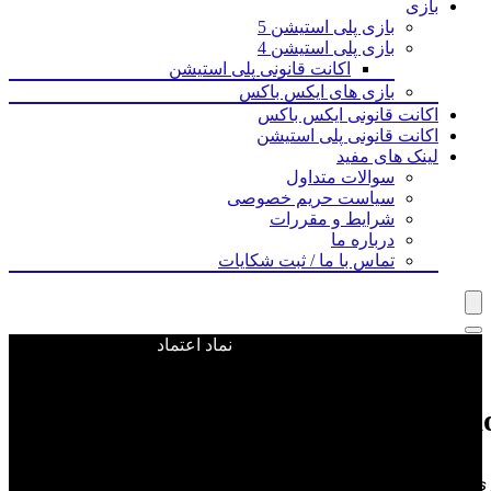
بازی‌
بازی پلی استیشن 5
بازی پلی استیشن 4
اکانت قانونی پلی استیشن
بازی های ایکس باکس
اکانت قانونی ایکس باکس
اکانت قانونی پلی استیشن
لینک های مفید
سوالات متداول
سیاست حریم خصوصی
شرایط و مقررات
درباره ما
تماس با ما / ثبت شکایات
نماد اعتماد
ویجت ووکامرس اضافه نشده است
Vicarious Visions یک استدیو بازی سازی مشهور است که در سال ۱۹۹۰ تأسیس شد. این استدیو در ابتدا با