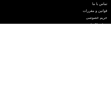
تماس با ما
قوانین و مقررات
حریم خصوصی
درباره لکسا
شبکه های اجتماعی
تلگرام
آپارات
اینستاگرام
پشتیبانی تلگرام
در خبرنامه لکسا گیم عضو شوید
از انتشار اخرین بازی ها و تخفیف ها مطلع شوید