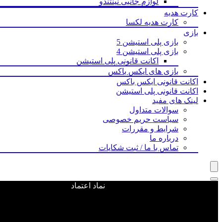
لوازم جانبی نینتندو
کارت هدیه
کارت هدیه لکسا
بازی‌
بازی پلی استیشن 5
بازی پلی استیشن 4
اکانت قانونی پلی استیشن
بازی های ایکس باکس
اکانت قانونی ایکس باکس
اکانت قانونی پلی استیشن
لینک های مفید
سوالات متداول
سیاست حریم خصوصی
شرایط و مقررات
درباره ما
تماس با ما / ثبت شکایات
نماد اعتماد
ویجت ووکامرس اضافه نشده است
دامباستر استدیوز (Dambuster Studios)