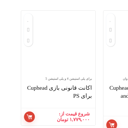
price:
low
to
high
وان
برای پلی استیشن 4 و پلی استیشن 5
نت قانونی بازی Cuphead
اکانت قانونی بازی Cuphead
and
برای PS
شروع قیمت از:
۱,۷۷۹,۰۰۰
تومان