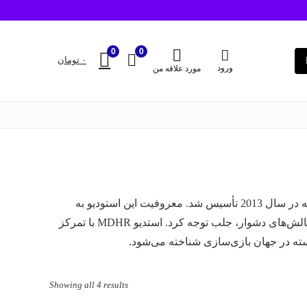
0
0
۰
تومان
ورود
مورد علاقه من
استدیو ام‌دی‌اچ‌آر (Studio MDHR) یک استودیو مستقل بازی‌سازی است که در سال 2013 تأسیس شد. معروفیت این استودیو به
خاطر بازی فوق‌العاده “Cuphead” است، که با گرافیک آرت دهه 1930 و چالش‌های دشوار، جلب توجه کرد. استدیو MDHR با تمرکز
ته در جهان بازی‌سازی شناخته می‌شود.
Sorted
Showing all 4 results
by