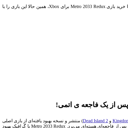
اگر به دنیای پسا‌آخرالزمانی علاقه‌مند هستید و دوست دارید در یک ماجراجویی تاریک و هیجان‌انگیز غرق شوید، این بازی برای شما است! با خرید بازی Metro 2033 Redux برای Xbox، همین حالا این بازی را با
Kingdo
و
Dead Island 2
) منتشر و نسخه بهبود یافته‌ای از بازی اصلی
Metro 2033 محسوب می‌شود. این بازی بر اساس رمان Dmitry Glukhovsky به همین نام ساخته شده است و شما را به دنیای تاریک و تخیلی پس از فاجعه‌ای هسته‌ای می‌برد. Metro 2033 Redux با گرافیک بهبود