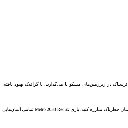
 Metro 2033 است. در این نسخه، شما به دنیایی تاریک و ترسناک در زیرزمین‌های مسکو پا می‌گذارید. با گرافیک بهبود یافته،
در مواجهه با تهدیدات مختلف، شما باید به عنوان آرتیوم، جنگجوی جوان و شجاع، در مقابل موجودات عجیب و غریب، خطرات طبیعی و دشمنان خطرناک مبارزه کنید. بازی Metro 2033 Redux تمامی المان‌هایی