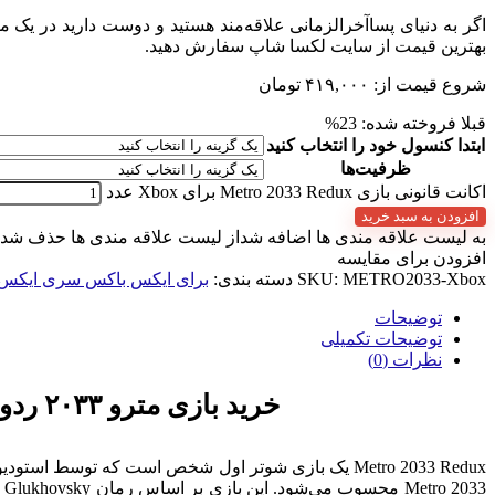
بهترین قیمت از سایت لکسا شاپ سفارش دهید.
شروع قیمت از:
۴۱۹,۰۰۰
تومان
قبلا فروخته شده: 23%
ابتدا کنسول خود را انتخاب کنید
ظرفیت‌ها
اکانت قانونی بازی Metro 2033 Redux برای Xbox عدد
افزودن به سبد خرید
به لیست علاقه مندی ها اضافه شد
از لیست علاقه مندی ها حذف شد
افزودن برای مقایسه
METRO2033-Xbox
SKU:
دسته بندی:
برای ایکس باکس سری ایکس/
توضیحات
توضیحات تکمیلی
نظرات (0)
خرید بازی مترو ۲۰۳۳ ردوکس برای ایکس باکس – ماجراهای یک شهر پس از یک فاجعه ی اتمی!
Metro 2033 Redux یک بازی شوتر اول شخص است که توسط استودیوی 4A Games توسعه داده شده، توسط دیپ سیلور (ناشر بازی