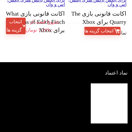
اس و وان
اس و وان
اکانت قانونی بازی The
اکانت قانونی بازی What
Quarry برای Xbox
Remains of Edith Finch
شروع قیمت از:
انتخاب
برای Xbox
۱,۱۷۹,۰۰۰
تومان
گزینه ها
انتخاب گزینه ها
تمام شده
نماد اعتماد