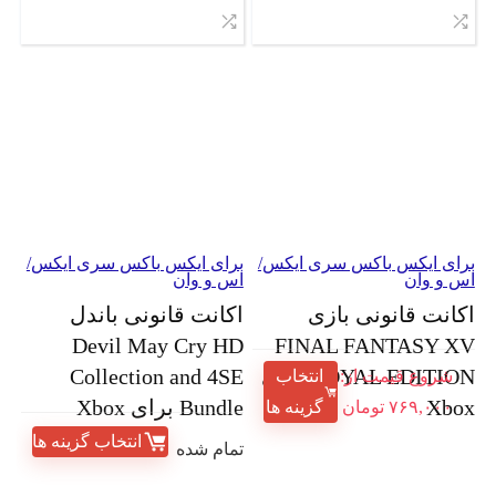
رای ایکس باکس سری ایکس/
برای ایکس باکس سری ایکس/
س و وان
اس و وان
کانت قانونی بازی
اکانت قانونی باندل
Devil May Cry HD
FINAL FANTASY X
ROYAL EDITION برای
Collection and 4SE
شروع قیمت از:
انتخاب
Xbo
Bundle برای Xbox
۷۶۹,۰۰۰
تومان
گزینه ها
انتخاب گزینه ها
تمام شده