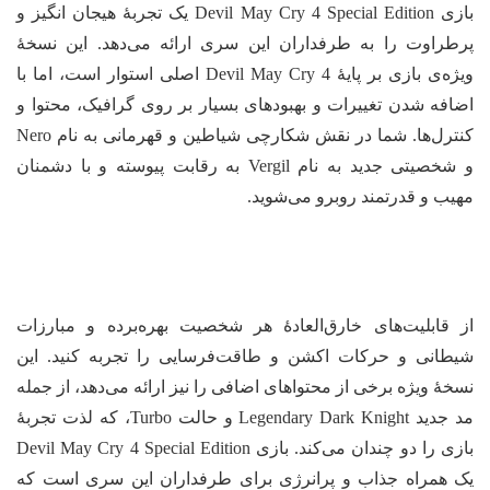
بازی Devil May Cry 4 Special Edition یک تجربهٔ هیجان انگیز و
طراوت را به طرفداران این سری ارائه می‌دهد. این نسخهٔ
ویژه‌ی بازی بر پایهٔ Devil May Cry 4 اصلی استوار است، اما با
افه شدن تغییرات و بهبودهای بسیار بر روی گرافیک، محتوا و
کنترل‌ها. شما در نقش شکارچی شیاطین و قهرمانی به نام Nero
و شخصیتی جدید به نام Vergil به رقابت پیوسته و با دشمنان
یب و قدرتمند روبرو می‌شوید.
 قابلیت‌های خارق‌العادهٔ هر شخصیت بهره‌برده و مبارزات
طانی و حرکات اکشن و طاقت‌فرسایی را تجربه کنید. این
خهٔ ویژه برخی از محتواهای اضافی را نیز ارائه می‌دهد، از جمله
مد جدید Legendary Dark Knight و حالت Turbo، که لذت تجربهٔ
بازی را دو چندان می‌کند. بازی Devil May Cry 4 Special Edition
 همراه جذاب و پرانرژی برای طرفداران این سری است که