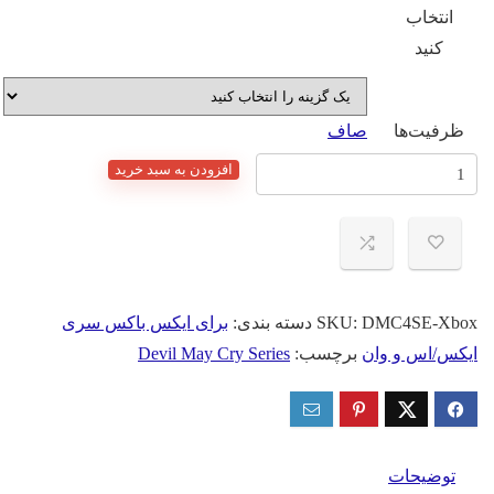
انتخاب
کنید
ظرفیت‌ها
صاف
انت
افزودن به سبد خرید
نونی
زی
Dev
M
C
DMC4SE-Xbo
SKU:
دسته بندی:
برای ایکس باکس سری
کس/اس و وان
برچسب:
Devil May Cry Series
Speci
Editi
ای
Xb
توضیحات