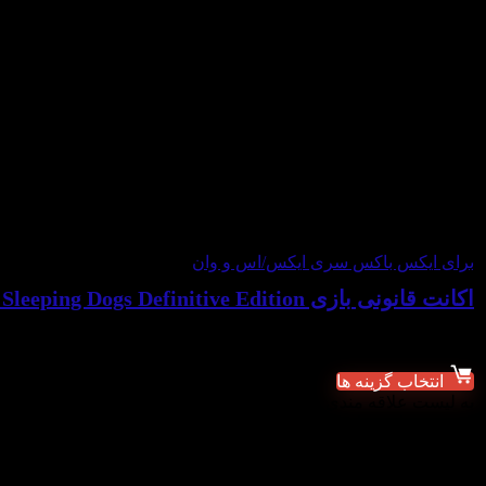
برای ایکس باکس سری ایکس/اس و وان
اکانت قانونی بازی Sleeping Dogs Definitive Edition برای Xbox
شروع قیمت از:
۴۶۹,۰۰۰
تومان
انتخاب گزینه ها
به لیست علاقه مندی ها اضافه شد
از لیست علاقه مندی ها حذف شد
افزودن برای مقایسه