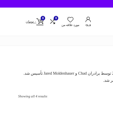
0
0
۰
تومان
ورود
مورد علاقه من
استودیو MDHR یک استودیوی بازی سازی کانادایی است که در سال 2013 توسط برادران Chad و Jared Moldenhauer تأسیس شد.
Sorted
Showing all 4 results
by
price: