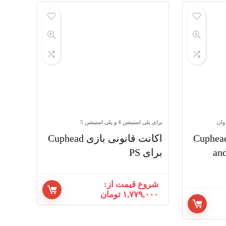
low
to
high
وان
برای پلی استیشن 4 و پلی استیشن 5
نت قانونی بازی Cuphead
اکانت قانونی بازی Cuphead
and
برای PS
شروع قیمت از:
۱,۷۷۹,۰۰۰
تومان