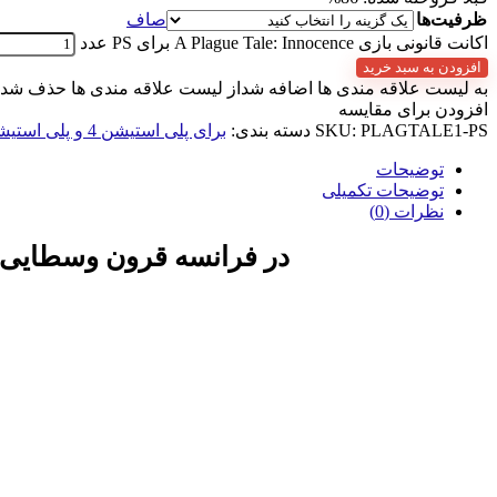
ظرفیت‌ها
صاف
اکانت قانونی بازی A Plague Tale: Innocence برای PS عدد
افزودن به سبد خرید
به لیست علاقه مندی ها اضافه شد
از لیست علاقه مندی ها حذف شد
افزودن برای مقایسه
PLAGTALE1-PS
SKU:
دسته بندی:
برای پلی استیشن 4 و پلی استیشن 5
توضیحات
توضیحات تکمیلی
نظرات (0)
در فرانسه قرون وسطایی ک