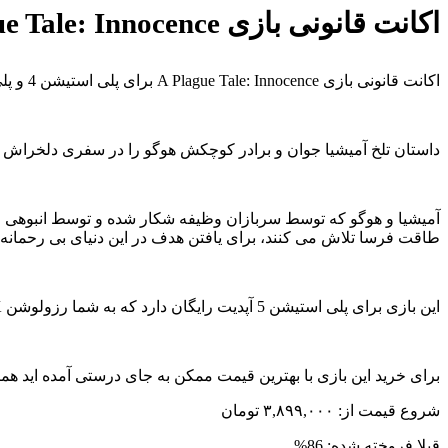
اکانت قانونی بازی A Plague Tale: Innocence برای PS
اکانت قانونی بازی A Plague Tale: Innocence برای پلی استیشن 4 و پلی استیشن 5 با ظرفیت های مختلف 1،2،3 و حتی ظرفیت کامل.
داستان تلخ آمیشیا جوان و برادر کوچکش هوگو را در سفری دلخراش در 
آمیشیا و هوگو که توسط سربازان وظیفه شکار شده و توسط انبوهی از م
طاقت فرسا تلاش می کنند، برای یافتن هدف در این دنیای بی رحمانه و ن
این بازی برای پلی استیشن 5 آپدیت رایگان دارد که به شما رزولوشن 4K، فریم 60 ثانیه، گرافیکی بسیار بهبود یافته تر و بارگذاری سریع تر را تقدیم می کند.
برای خرید این بازی با بهترین قیمت ممکن به جای درستی آمده اید همی
شروع قیمت از:
۳,۸۹۹,۰۰۰
تومان
قبلا فروخته شده: 86%